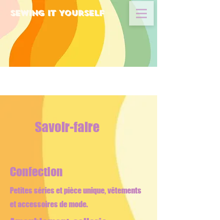
Sewing It Yourself
Savoir-faire
Confection
Petites séries et pièce unique, vêtements
et accessoires de mode.