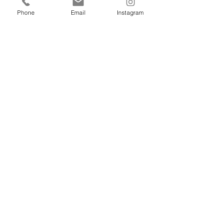
Phone
Email
Instagram
sewingityourself.com
24 Boulevard Docteur David Olmer, Marseille,
France
06 58 23 15 48